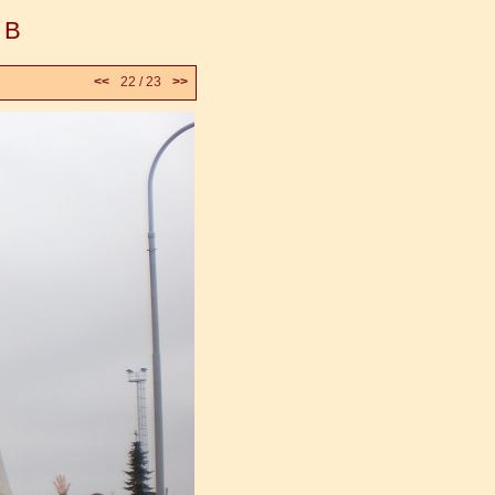
 B
<<
22 / 23
>>