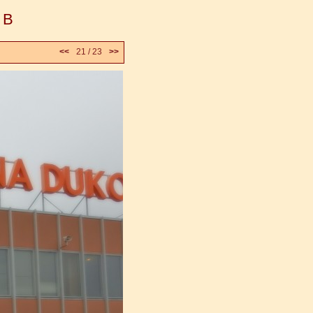
 B
<<
21 / 23
>>