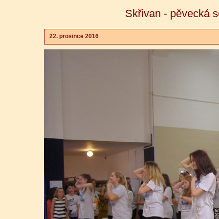
Skřivan - pěvecká 
22. prosince 2016