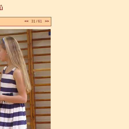
ů
<<
31 / 61
>>