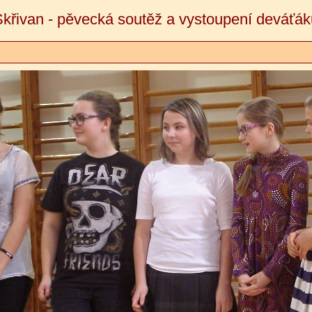
Skřivan - pěvecká soutěž a vystoupení deváťák