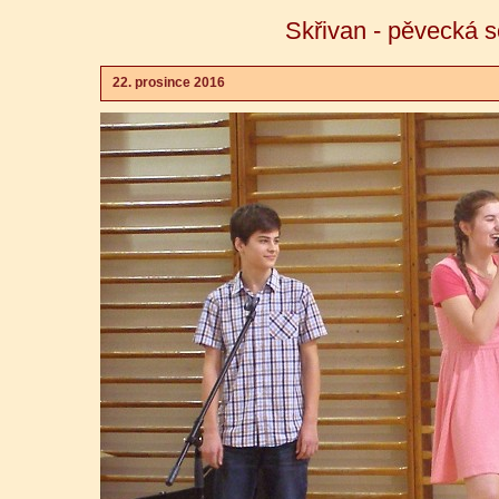
Skřivan - pěvecká 
22. prosince 2016