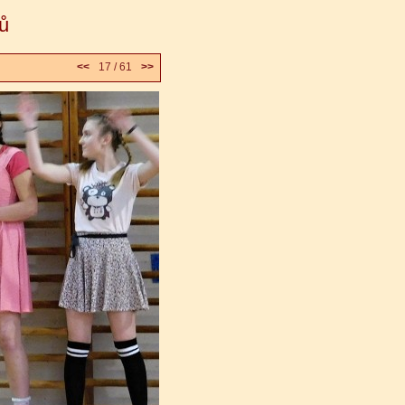
ů
<<
17 / 61
>>